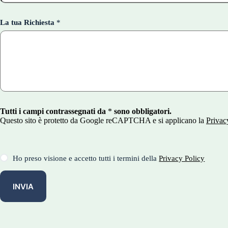
La tua Richiesta
*
Tutti i campi contrassegnati da
*
sono obbligatori.
Questo sito è protetto da Google reCAPTCHA e si applicano la
Privac
T
Ho preso visione e accetto tutti i termini della
Privacy Policy
e
r
m
INVIA
i
n
i
e
C