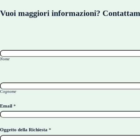
Vuoi maggiori informazioni? Contattam
N
o
m
e
*
Nome
Cognome
Email
*
Oggetto della Richiesta
*