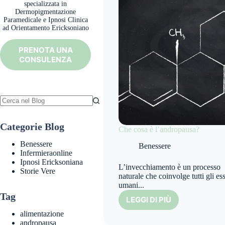
specializzata in
Dermopigmentazione
Paramedicale e Ipnosi Clinica
ad Orientamento Ericksoniano
PRENOTA UNA
CONSULENZA
Nessun
risultato
Categorie Blog
Che cosa è l’andropausa?
Benessere
Benessere
Infermieraonline
Ipnosi Ericksoniana
L’invecchiamento è un processo
Storie Vere
naturale che coinvolge tutti gli ess
umani...
Tag
LEGGI DI PIÙ
CHE
COSA
alimentazione
È
andropausa