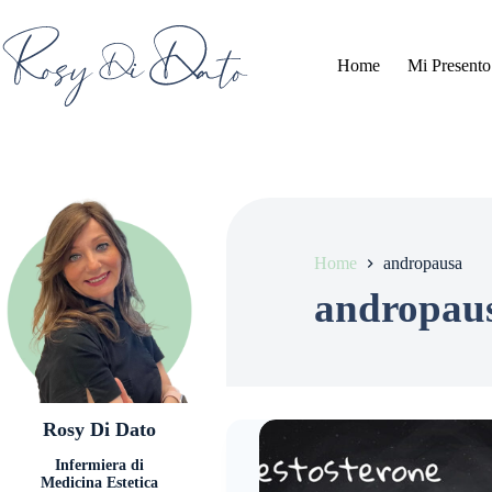
Salta
al
contenuto
Home
Mi Presento
Home
andropausa
andropau
Rosy Di Dato
Infermiera di
Medicina Estetica