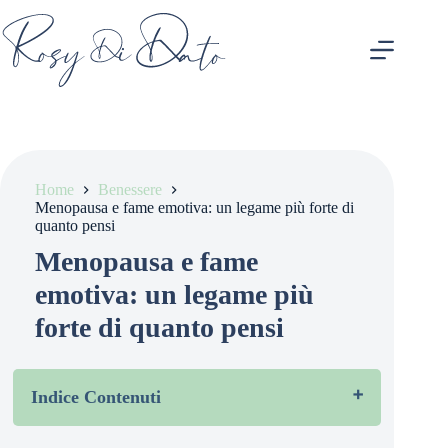
Salta
al
contenuto
Home
Benessere
Menopausa e fame emotiva: un legame più forte di
quanto pensi
Menopausa e fame
emotiva: un legame più
forte di quanto pensi
Indice Contenuti
Che cosa succede al corpo durante la menopausa?