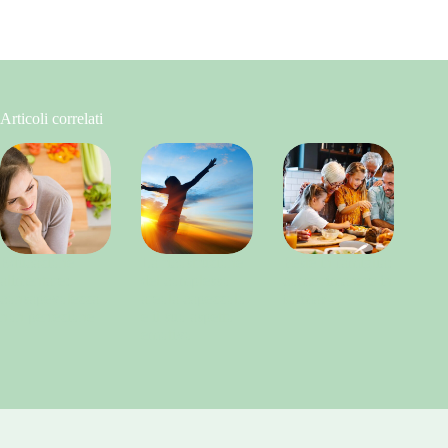
Articoli correlati
Educazione
La ricostruzione
Feste in famiglia:
alimentare:
del complesso
come rimanere in
consapevolezza
areola capezzolo
forma?
non perfezione
e il suo aspetto
emotivo