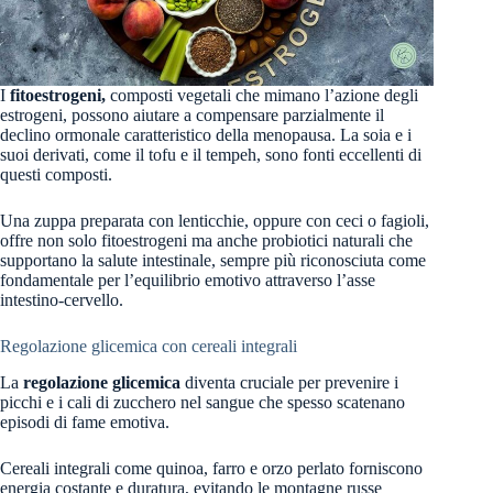
I
fitoestrogeni,
composti vegetali che mimano l’azione degli
estrogeni, possono aiutare a compensare parzialmente il
declino ormonale caratteristico della menopausa. La soia e i
suoi derivati, come il tofu e il tempeh, sono fonti eccellenti di
questi composti.
Una zuppa preparata con lenticchie, oppure con ceci o fagioli,
offre non solo fitoestrogeni ma anche probiotici naturali che
supportano la salute intestinale, sempre più riconosciuta come
fondamentale per l’equilibrio emotivo attraverso l’asse
intestino-cervello.
Regolazione glicemica con cereali integrali
La
regolazione glicemica
diventa cruciale per prevenire i
picchi e i cali di zucchero nel sangue che spesso scatenano
episodi di fame emotiva.
Cereali integrali come quinoa, farro e orzo perlato forniscono
energia costante e duratura, evitando le montagne russe