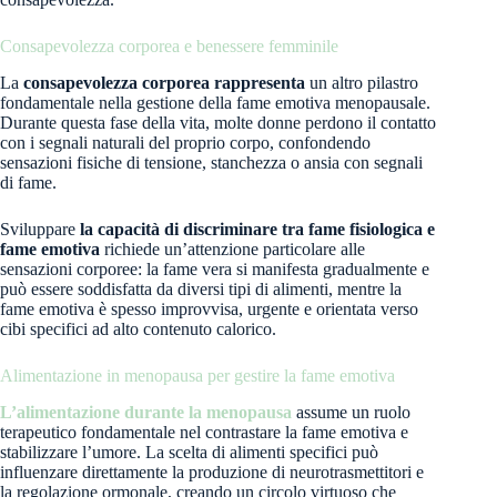
Consapevolezza corporea e benessere femminile
La
consapevolezza corporea rappresenta
un altro pilastro
fondamentale nella gestione della fame emotiva menopausale.
Durante questa fase della vita, molte donne perdono il contatto
con i segnali naturali del proprio corpo, confondendo
sensazioni fisiche di tensione, stanchezza o ansia con segnali
di fame.
Sviluppare
la capacità di discriminare tra fame fisiologica e
fame emotiva
richiede un’attenzione particolare alle
sensazioni corporee: la fame vera si manifesta gradualmente e
può essere soddisfatta da diversi tipi di alimenti, mentre la
fame emotiva è spesso improvvisa, urgente e orientata verso
cibi specifici ad alto contenuto calorico.
Alimentazione in menopausa per gestire la fame emotiva
L’alimentazione durante la menopausa
assume un ruolo
terapeutico fondamentale nel contrastare la fame emotiva e
stabilizzare l’umore. La scelta di alimenti specifici può
influenzare direttamente la produzione di neurotrasmettitori e
la regolazione ormonale, creando un circolo virtuoso che