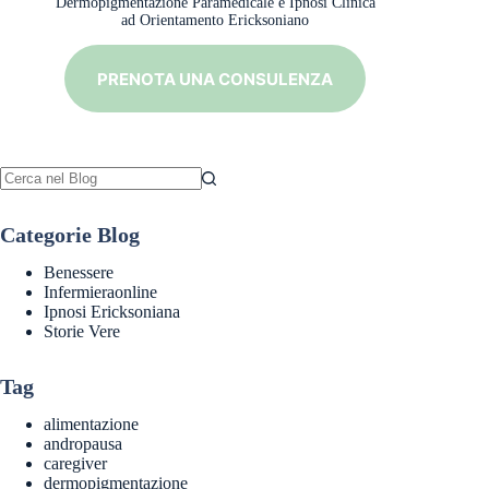
Dermopigmentazione Paramedicale e Ipnosi Clinica
ad Orientamento Ericksoniano
PRENOTA UNA CONSULENZA
Nessun
risultato
Categorie Blog
Benessere
Infermieraonline
Ipnosi Ericksoniana
Storie Vere
Tag
alimentazione
andropausa
caregiver
dermopigmentazione