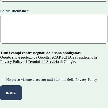
La tua Richiesta
*
Tutti i campi contrassegnati da
*
sono obbligatori.
Questo sito è protetto da Google reCAPTCHA e si applicano la
Privacy Policy
e i
Termini del Servizio
di Google.
T
Ho preso visione e accetto tutti i termini della
Privacy Policy
e
r
m
INVIA
i
n
i
e