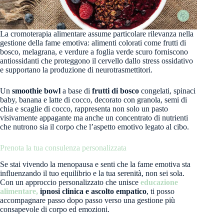
La cromoterapia alimentare assume particolare rilevanza nella
gestione della fame emotiva: alimenti colorati come frutti di
bosco, melagrana, e verdure a foglia verde scuro forniscono
antiossidanti che proteggono il cervello dallo stress ossidativo
e supportano la produzione di neurotrasmettitori.
Un
smoothie bowl
a base di
frutti di bosco
congelati, spinaci
baby, banana e latte di cocco, decorato con granola, semi di
chia e scaglie di cocco, rappresenta non solo un pasto
visivamente appagante ma anche un concentrato di nutrienti
che nutrono sia il corpo che l’aspetto emotivo legato al cibo.
Prenota la tua consulenza personalizzata
Se stai vivendo la menopausa e senti che la fame emotiva sta
influenzando il tuo equilibrio e la tua serenità, non sei sola.
Con un approccio personalizzato che unisce
educazione
alimentare,
ipnosi clinica e ascolto empatico
, ti posso
accompagnare passo dopo passo verso una gestione più
consapevole di corpo ed emozioni.