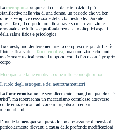
menopausa
Regolazione glicemica con cereali integrali
La
menopausa
rappresenta una delle transizioni più
Crucifere e detossificazione degli estrogeni
significative nella vita di una donna, un periodo che va ben
Magnesio e benessere emotivo
oltre la semplice cessazione del ciclo mestruale. Durante
Cromoterapia alimentare: il potere dei colori
questa fase, il corpo femminile attraversa una rivoluzione
Prenota la tua consulenza personalizzata
ormonale che influisce profondamente su molteplici aspetti
della salute fisica e psicologica.
Tra questi, uno dei fenomeni meno compresi ma più diffusi è
l’intensificarsi della
fame emotiva
, una condizione che può
trasformare radicalmente il rapporto con il cibo e con il proprio
corpo.
Menopausa e fame emotiva: come influiscono gli ormoni
Il ruolo degli estrogeni e dei neurotrasmettitori
La
fame emotiva
non è semplicemente “mangiare quando si è
tristi”, ma rappresenta un meccanismo complesso attraverso
cui le emozioni si traducono in impulsi alimentari
incontrollabili.
Durante la menopausa, questo fenomeno assume dimensioni
particolarmente rilevanti a causa delle profonde modificazioni