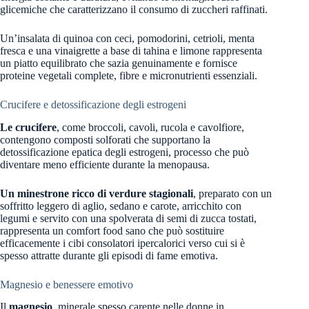
glicemiche che caratterizzano il consumo di zuccheri raffinati.
Un’insalata di quinoa con ceci, pomodorini, cetrioli, menta
fresca e una vinaigrette a base di tahina e limone rappresenta
un piatto equilibrato che sazia genuinamente e fornisce
proteine vegetali complete, fibre e micronutrienti essenziali.
Crucifere e detossificazione degli estrogeni
Le crucifere
, come broccoli, cavoli, rucola e cavolfiore,
contengono composti solforati che supportano la
detossificazione epatica degli estrogeni, processo che può
diventare meno efficiente durante la menopausa.
Un minestrone ricco di verdure stagionali
, preparato con un
soffritto leggero di aglio, sedano e carote, arricchito con
legumi e servito con una spolverata di semi di zucca tostati,
rappresenta un comfort food sano che può sostituire
efficacemente i cibi consolatori ipercalorici verso cui si è
spesso attratte durante gli episodi di fame emotiva.
Magnesio e benessere emotivo
Il
magnesio
, minerale spesso carente nelle donne in