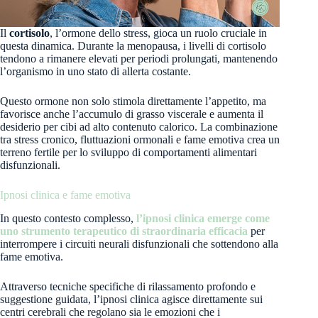
Il
cortisolo
, l’ormone dello stress, gioca un ruolo cruciale in
questa dinamica. Durante la menopausa, i livelli di cortisolo
tendono a rimanere elevati per periodi prolungati, mantenendo
l’organismo in uno stato di allerta costante.
Questo ormone non solo stimola direttamente l’appetito, ma
favorisce anche l’accumulo di grasso viscerale e aumenta il
desiderio per cibi ad alto contenuto calorico. La combinazione
tra stress cronico, fluttuazioni ormonali e fame emotiva crea un
terreno fertile per lo sviluppo di comportamenti alimentari
disfunzionali.
Ipnosi clinica e fame emotiva
In questo contesto complesso,
l
’ipnosi clinica emerge come
uno strumento terapeutico di straordinaria efficacia
per
interrompere i circuiti neurali disfunzionali che sottendono alla
fame emotiva.
Attraverso tecniche specifiche di rilassamento profondo e
suggestione guidata, l’ipnosi clinica agisce direttamente sui
centri cerebrali che regolano sia le emozioni che i