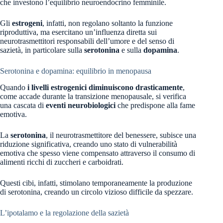
che investono l’equilibrio neuroendocrino femminile.
Gli
estrogeni
, infatti, non regolano soltanto la funzione
riproduttiva, ma esercitano un’influenza diretta sui
neurotrasmettitori responsabili dell’umore e del senso di
sazietà, in particolare sulla
serotonina
e sulla
dopamina
.
Serotonina e dopamina: equilibrio in menopausa
Quando
i livelli estrogenici diminuiscono drasticamente
,
come accade durante la transizione menopausale, si verifica
una cascata di
eventi neurobiologici
che predispone alla fame
emotiva.
La
serotonina
, il neurotrasmettitore del benessere, subisce una
riduzione significativa, creando uno stato di vulnerabilità
emotiva che spesso viene compensato attraverso il consumo di
alimenti ricchi di zuccheri e carboidrati.
Questi cibi, infatti, stimolano temporaneamente la produzione
di serotonina, creando un circolo vizioso difficile da spezzare.
L’ipotalamo e la regolazione della sazietà