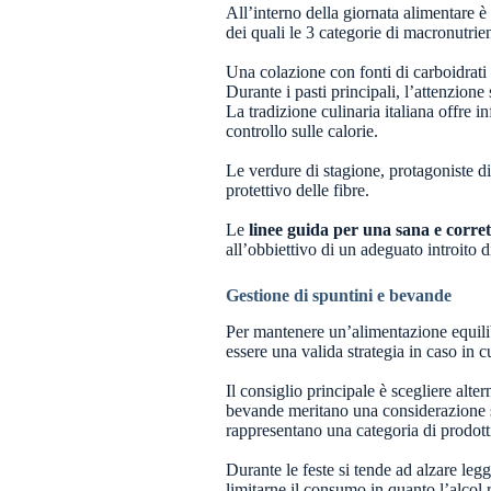
All’interno della giornata alimentare è
dei quali le 3 categorie di macronutrie
Una colazione con fonti di carboidrati 
Durante i pasti principali, l’attenzione
La tradizione culinaria italiana offre i
controllo sulle calorie.
Le verdure di stagione, protagoniste di 
protettivo delle fibre.
Le
linee guida per una sana e corre
all’obbiettivo di un adeguato introito 
Gestione di spuntini e bevande
Per mantenere un’alimentazione equilib
essere una valida strategia in caso in 
Il consiglio principale è scegliere alte
bevande meritano una considerazione s
rappresentano una categoria di prodotti 
Durante le feste si tende ad alzare le
limitarne il consumo in quanto l’alcol