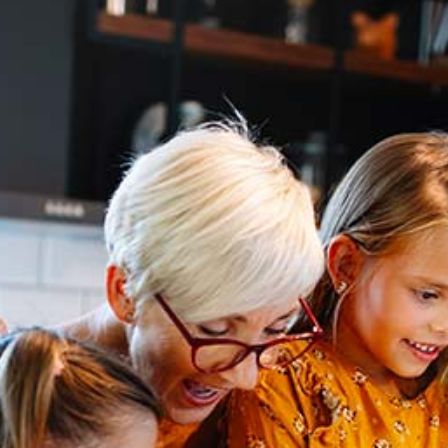
asti
 bevande
este di fine anno
movimento quotidiano
miliare
mentale durante le feste
essioni sociali
benessere emotivo
ibrato alle feste
ivi
 dinamiche familiari
o post-festivo
attività
ettivi futuri
sonalizzare questi consigli per le tue esigenze specifiche?