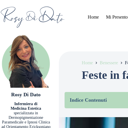
Salta
al
contenuto
Home
Mi Presento
Home
Benessere
F
Feste in 
Rosy Di Dato
Indice Contenuti
Infermiera di
Medicina Estetica
Perché è importante mantener
specializzata in
Il periodo delle tentazi
Dermopigmentazione
Impatto sulla salute a
Paramedicale e Ipnosi Clinica
Strategie efficaci per mangia
ad Orientamento Ericksoniano