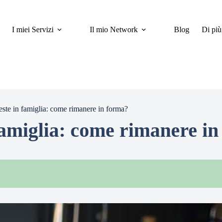
I miei Servizi
Il mio Network
Blog
Di più
este in famiglia: come rimanere in forma?
famiglia: come rimanere i
e la forma anche durante le feste?
oni e dell'energia vitale
 lungo termine
re sano durante pranzi e cene in famiglia