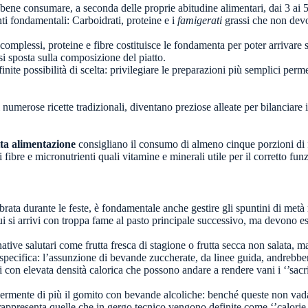
 bene consumare, a seconda delle proprie abitudine alimentari, dai 3 ai 
nti fondamentali: Carboidrati, proteine e i
famigerati
grassi che non dev
complessi, proteine e fibre costituisce le fondamenta per poter arrivare 
 si sposta sulla composizione del piatto.
nfinite possibilità di scelta: privilegiare le preparazioni più semplici per
numerose ricette tradizionali, diventano preziose alleate per bilanciare i
tta alimentazione
consigliano il consumo di almeno cinque porzioni di f
di fibre e micronutrienti quali vitamine e minerali utile per il corretto 
rata durante le feste, è fondamentale anche gestire gli spuntini di met
cui si arrivi con troppa fame al pasto principale successivo, ma devono es
rnative salutari come frutta fresca di stagione o frutta secca non salata,
pecifica: l’assunzione di bevande zuccherate, da linee guida, andrebbe
con elevata densità calorica che possono andare a rendere vani i ‘’sacrifi
ggermente di più il gomito con bevande alcoliche: benché queste non vad
 rappresenta quelle che in gergo tecnico vengono definite come ‘’calorie