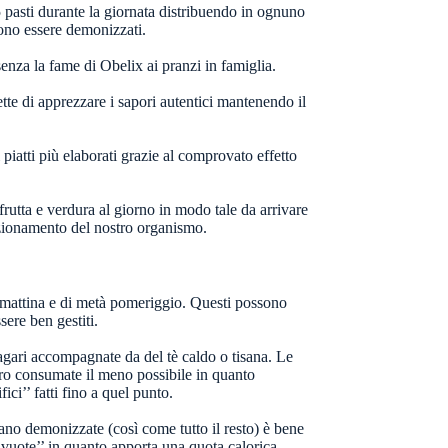
5 pasti durante la giornata distribuendo in ognuno
ono essere demonizzati.
senza la fame di Obelix ai pranzi in famiglia.
mette di apprezzare i sapori autentici mantenendo il
 piatti più elaborati grazie al comprovato effetto
rutta e verdura al giorno in modo tale da arrivare
funzionamento del nostro organismo.
à mattina e di metà pomeriggio. Questi possono
sere ben gestiti.
 magari accompagnate da del tè caldo o tisana. Le
ro consumate il meno possibile in quanto
ci’’ fatti fino a quel punto.
ano demonizzate (così come tutto il resto) è bene
 vuote’’ in quanto apporta una quota calorica