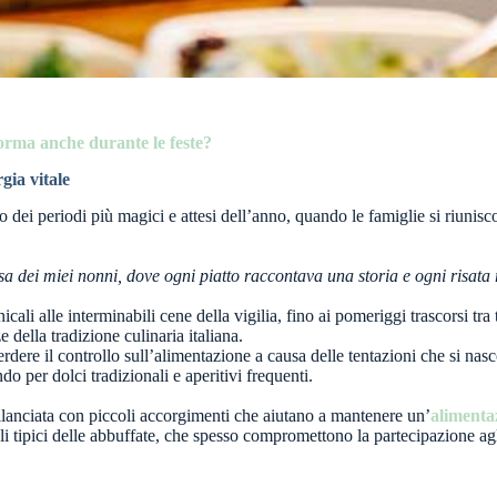
orma anche durante le feste?
rgia vitale
 dei periodi più magici e attesi dell’anno, quando le famiglie si riunis
a dei miei nonni, dove ogni piatto raccontava una storia e ogni risata r
cali alle interminabili cene della vigilia, fino ai pomeriggi trascorsi 
 della tradizione culinaria italiana.
 perdere il controllo sull’alimentazione a causa delle tentazioni che si na
ndo per dolci tradizionali e aperitivi frequenti.
anciata con piccoli accorgimenti che aiutano a mantenere un’
alimenta
li tipici delle abbuffate, che spesso compromettono la partecipazione agl