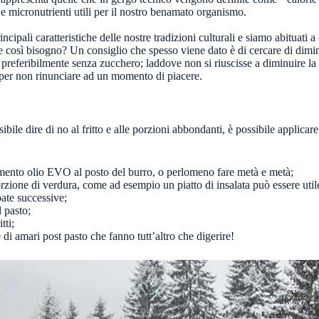
e micronutrienti utili per il nostro benamato organismo.
incipali caratteristiche delle nostre tradizioni culturali e siamo abituati
osì bisogno? Un consiglio che spesso viene dato è di cercare di diminui
preferibilmente senza zucchero; laddove non si riuscisse a diminuire la 
 per non rinunciare ad un momento di piacere.
sibile dire di no al fritto e alle porzioni abbondanti, è possibile appli
mento olio EVO al posto del burro, o perlomeno fare metà e metà;
zione di verdura, come ad esempio un piatto di insalata può essere util
bate successive;
 pasto;
tti;
di amari post pasto che fanno tutt’altro che digerire!